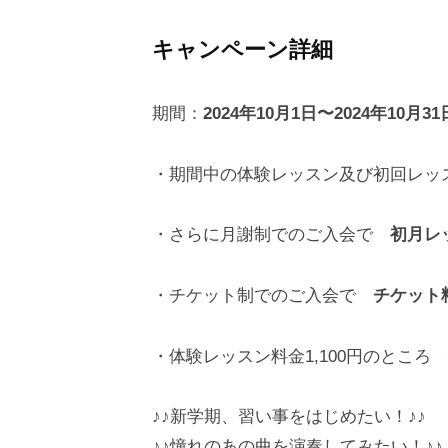
実
績
キャンペーン詳細
あ
る
期間：
2024年10月1日〜2024年10月31
講
師
・期間中の体験レッスン及び初回レ
が
丁
・さらに月謝制でのご入会で
初月レ
寧
に
・チケット制でのご入会で
チケット料
指
導
・体験レッスン料金1,100円のところ
し
ま
♪♪新学期、習い事をはじめたい！♪♪
す
♪♪憧れのあの曲を演奏してみたい！♪♪