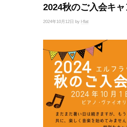
ノ
2024秋のご入会キ
ヴ
室
・
ァ
ヴ
上
2024年10月12日
by
l-flat
イ
ァ
野
オ
イ
毛
リ
オ
教
リ
ン
室
ン
・
・
｜
チ
チ
ェ
ピ
ェ
ロ
ア
ロ
｜
ノ
世
・
田
ヴ
谷
ァ
区