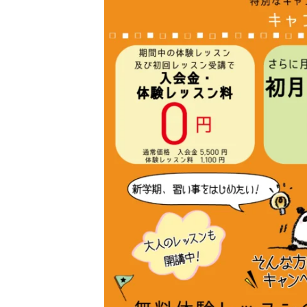
イ
上
野
オ
毛
リ
駅
ン
徒
・
歩
チ
2
ェ
分
ロ
。
初
心
者
の
方
か
ら