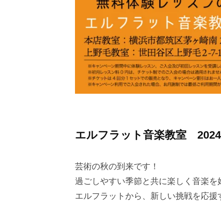
専
門
的
に
音
楽
を
学
び
エルフラット音楽教室 202
た
い
芸術の秋の到来です！
方
過ごしやすい季節と共に楽しく音楽を
ま
エルフラットから、新しい挑戦を応援
で
、