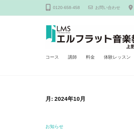
フ
コ
0120-658-458
お問い合わせ
ラ
ン
ッ
テ
ト
ン
音
ツ
楽
へ
教
エ
上
コース
講師
料金
体験レッスン
ス
室
野
ル
キ
上
毛
フ
野
ッ
教
ラ
毛
プ
室
教
ッ
-
月:
2024年10月
室
ト
ピ
｜
音
ア
ピ
楽
ノ
ア
お知らせ
教
・